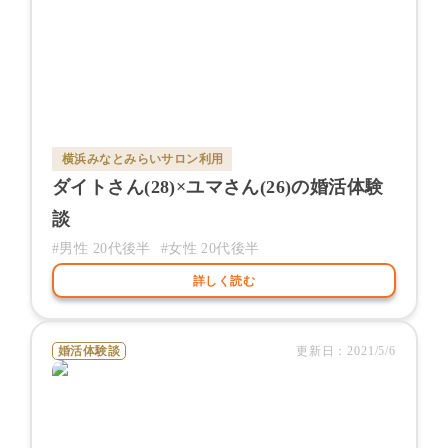
横浜みなとみらいサロン
利用
ダイト
さん(
28
)×
ユマ
さん(
26
)の婚活体験
談
#男性
20代後半
#女性
20代後半
詳しく読む
婚活体験談
更新日：
2021/5/6