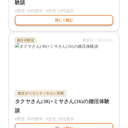
験談
#男性
30代後半
#女性
20代後半
詳しく読む
婚活体験談
更新日：
2021/3/31
東京オペラシティサロン
利用
タクヤ
さん(
38
)×
ミサ
さん(
36
)の婚活体験
談
#男性
30代後半
#女性
30代後半