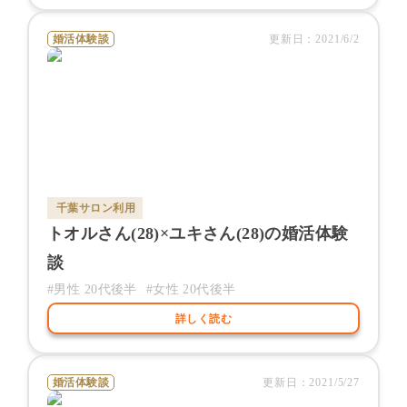
婚活体験談
更新日：
2021/6/2
千葉サロン
利用
トオル
さん(
28
)×
ユキ
さん(
28
)の婚活体験
談
#男性
20代後半
#女性
20代後半
詳しく読む
婚活体験談
更新日：
2021/5/27