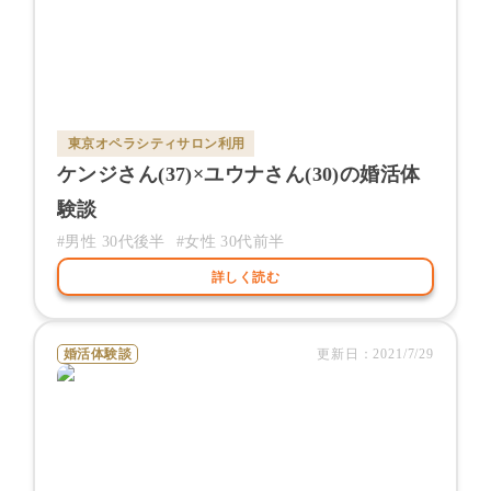
東京オペラシティサロン
利用
ケンジ
さん(
37
)×
ユウナ
さん(
30
)の婚活体
験談
#男性
30代後半
#女性
30代前半
詳しく読む
婚活体験談
更新日：
2021/7/29