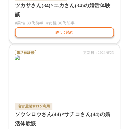
ツカサ
さん(
34
)×
ユカ
さん(
34
)の婚活体験
談
#男性
30代前半
#女性
30代前半
詳しく読む
婚活体験談
更新日：
2021/6/23
名古屋栄サロン
利用
ソウシロウ
さん(
44
)×
サチコ
さん(
44
)の婚
活体験談