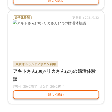
詳しく読む
婚活体験談
更新日：
2021/3/22
東京オペラシティサロン
利用
アキト
さん(
30
)×
リカ
さん(
27
)の婚活体験
談
#男性
30代前半
#女性
20代後半
詳しく読む