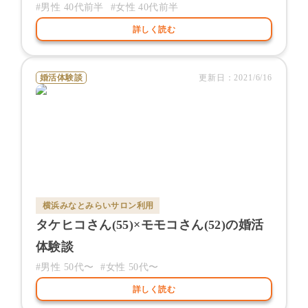
#男性
40代前半
#女性
40代前半
詳しく読む
婚活体験談
更新日：
2021/6/16
横浜みなとみらいサロン
利用
タケヒコ
さん(
55
)×
モモコ
さん(
52
)の婚活
体験談
#男性
50代〜
#女性
50代〜
詳しく読む