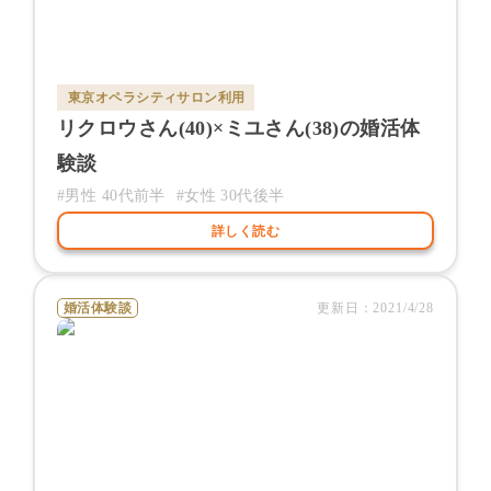
東京オペラシティサロン
利用
リクロウ
さん(
40
)×
ミユ
さん(
38
)の婚活体
験談
#男性
40代前半
#女性
30代後半
詳しく読む
婚活体験談
更新日：
2021/4/28