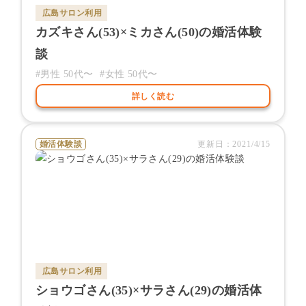
広島サロン
利用
カズキ
さん(
53
)×
ミカ
さん(
50
)の婚活体験
談
#男性
50代〜
#女性
50代〜
詳しく読む
婚活体験談
更新日：
2021/4/15
広島サロン
利用
ショウゴ
さん(
35
)×
サラ
さん(
29
)の婚活体