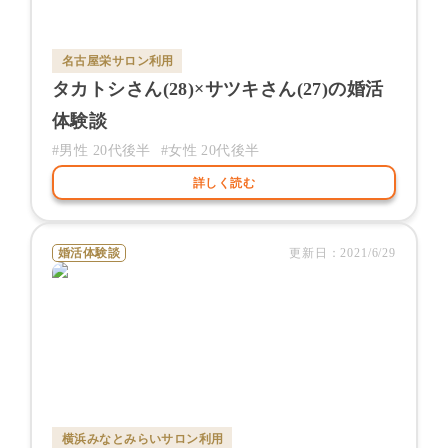
名古屋栄サロン
利用
タカトシ
さん(
28
)×
サツキ
さん(
27
)の婚活
体験談
#男性
20代後半
#女性
20代後半
詳しく読む
婚活体験談
更新日：
2021/6/29
横浜みなとみらいサロン
利用