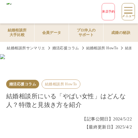
来店予約
メニュー
結婚相談所
プロ仲人の
会員データ
成婚の秘訣
大手比較
サポート
結婚相談所サンマリエ
婚活応援コラム
結婚相談所 HowTo
結婚相
婚活応援コラム
結婚相談所 HowTo
結婚相談所にいる「やばい女性」はどんな
人？特徴と見抜き方を紹介
【記事公開日】
2024/5/22
【最終更新日】
2025/4/2