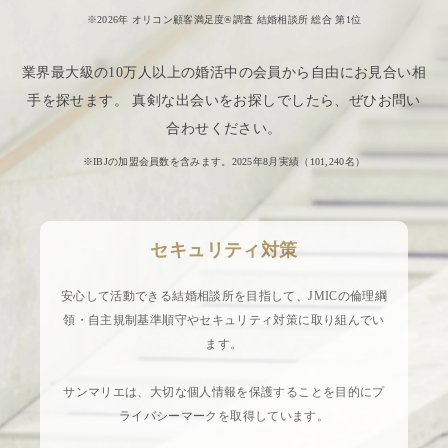
※2026年 オリコン顧客満足度®調査 結婚相談所 総合 第1位
業界最大級の10万人以上の婚活中の会員から自由にお見合い相
手を探せます。 真剣な出会いをお探しでしたら、ぜひお問い
合わせください。
※IBJの加盟会員数を含みます。2025年8月実績（
101,240
名）
セキュリティ対策
安心して活動できる結婚相談所を目指して、JMICの倫理綱
領・自主規制基準順守やセキュリティ対策に取り組んでい
ます。
サンマリエは、大切な個人情報を保護することを目的にプ
ライバシーマークを取得しています。