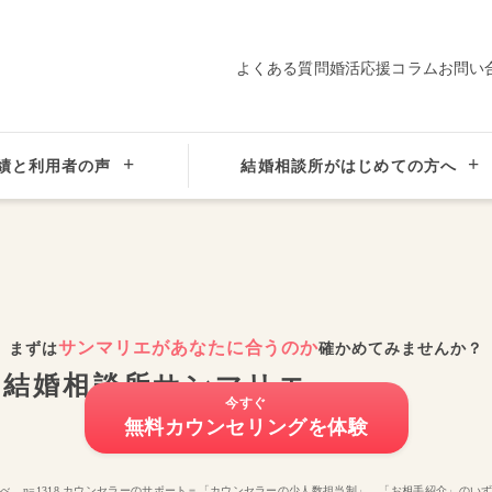
よくある質問
婚活応援コラム
お問い
績と利用者の声
結婚相談所がはじめての方へ
サンマリエがあなたに合うのか
まずは
確かめてみませんか？
の
結婚相談所サンマリエ
今すぐ
無料カウンセリングを体験
マリエ調べ、n=1318 カウンセラーのサポート＝「カウンセラーの少人数担当制」、「お相手紹介」の