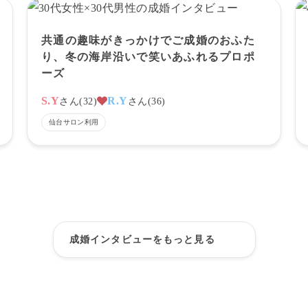
共通の趣味がきっかけでご成婚のおふた
り、冬の海岸沿いで笑いあふれるプロポ
ーズ
S.Y
R.Y
さん
(
32
)
さん
(
36
)
仙台サロン
利用
成婚インタビューをもっと見る