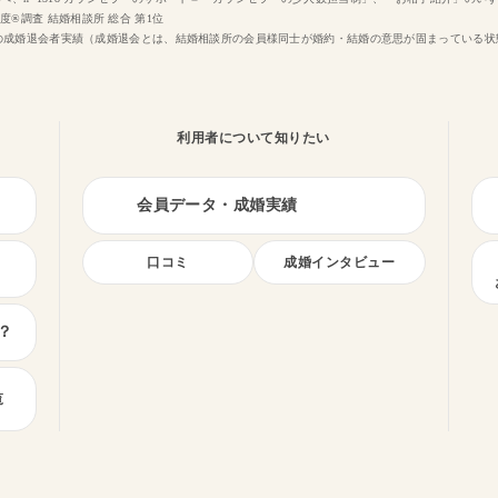
足度®調査 結婚相談所 総合 第1位
4年12月の成婚退会者実績（成婚退会とは、結婚相談所の会員様同士が婚約・結婚の意思が固まっている
利用者について知りたい
会員データ・成婚実績
口コミ
成婚インタビュー
？
覧