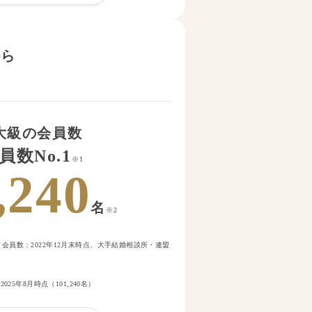
から
大級の会員数
員数No.1
※1
,240
名
※2
会員数：2022年12月末時点、大手結婚相談所・連盟
2025年8月時点（
101,240
名）