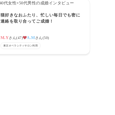
猫好きなおふたり、忙しい毎日でも密に
連絡を取り合ってご成婚！
M.Y
A.M
さん
(
47
)
さん
(
50
)
東京オペラシティサロン
利用