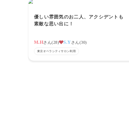
優しい雰囲気のお二人、アクシデントも
素敵な思い出に！
M.H
S.Y
さん
(
28
)
さん
(
30
)
東京オペラシティサロン
利用