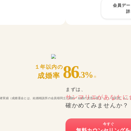
会員デー
詳
86
１年以内の
.3
%
成婚率
※
まずは、
サンマリエが
あなたに
の成婚退会者実績（成婚退会とは、結婚相談所の会員様同士が婚約・結婚の意思が固まっている状態。も
確かめてみませんか？
今すぐ
無料カウンセリングを