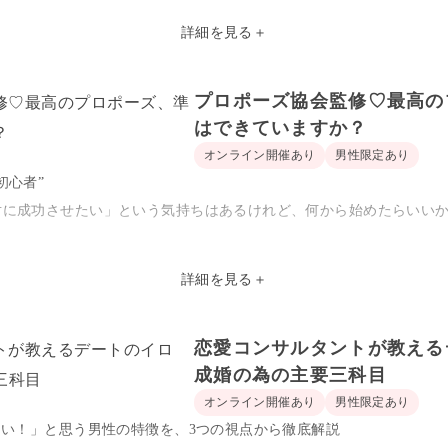
のだろうか…
詳細を見る
＋
活できるだろうか…
プロポーズ協会監修♡最高の
はできていますか？
めに婚活女子が知っておくべき成婚前の3つの心得！
オンライン開催あり
男性限定あり
解消
初心者”
法
対に成功させたい」という気持ちはあるけれど、何から始めたらいい
受け方
会された方のアンケート結果も特別に伝えさせていただきます。
詳細を見る
＋
ンや、思わず女性が心ときめくサプライズなど
ろん、これからという方も必見のセミナーです！
恋愛コンサルタントが教える
紹介.ᐟ.ᐟ
成婚の為の主要三科目
より特別にするお手伝いをいたします♡
オンライン開催あり
男性限定あり
たい！」と思う男性の特徴を、3つの視点から徹底解説