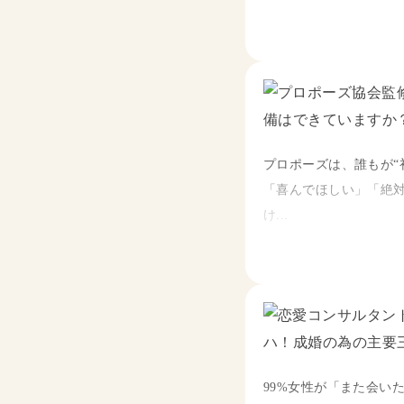
🤔本当にこの人でいい
🤔結婚後も問題なく生
悩んで当然です！
将来の不安を減らすた
◆将来の気になる事の
プロポーズは、誰もが“
◆不安や悩みの解消方
「喜んでほしい」「絶
◆理想のプロポーズの
け...
悩みを解決し、成婚退
定番のシチュエーショ
真剣交際中の方はもち
最新のプロポーズ事例をご
あなたのプロポーズを
99%女性が「また会い