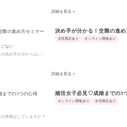
の見極め方
─────╯
当するスタッフは指定できません
詳細を見る
＋
げるためのポイントとは？
決め手が分かる！交際の進め
のデートでの距離の縮め方。
女性限定あり
オンライン開催あり
とこない
かの決め手が分からない…
悩みを解決いたします！
詳細を見る
＋
ての男女の温度差」や
婚活女子必見♡成婚までの3
聞いた「恋愛感情が芽生えたポイント」
オンライン開催あり
女性限定あり
けるかどうかの見極め方とは！？
めの準備はしていますか？
への交際の進め方をレクチャーいたします。