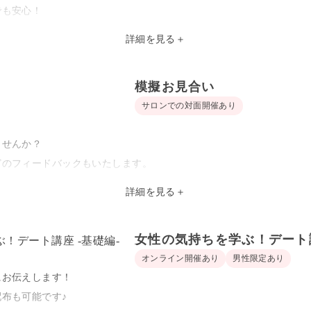
でも安心！
たします♪
詳細を見る
＋
3つのポイント～
模擬お見合い
サロンでの対面開催あり
つのこと
G例有り】
ませんか？
どのフィードバックもいたします。
をお手元にご用意しておくとより内容をご理解いただけると思います
控えている
詳細を見る
＋
らプレ交際に進めない
以外とも練習してみたい
女性の気持ちを学ぶ！デート講
らない
オンライン開催あり
男性限定あり
にお伝えします！
布も可能です♪
ティサロン内で模擬お見合いを行っております♪