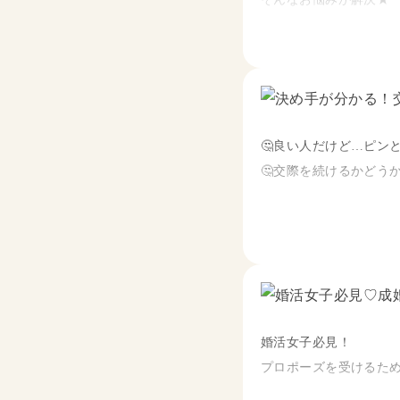
・成立率の高いお相手
╰─────────────
※フィードバックを担
デートでの親密度を上
特に重要な…4～5回目
🤔良い人だけど…ピン
話し方は？
🤔交際を続けるかどう
お互いの呼び方は？
スキンシップは必要？
そんなプレ交際中のお
などをお伝え！
「1回目のデートに対し
サンマリエ女性会員に
婚活女子必見！
特に重要な…交際を続
プロポーズを受けるた
プレ交際から真剣交際