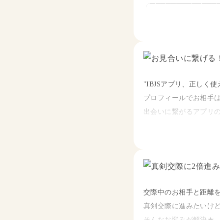
╭─────────────
交際には繋がるけど、その
所要時間は1人1時間
とお悩みの方はいませ
事前予約制、練習はお
・ポイント満載の冊子
・お店の決め方
・復習用レポート
・待ち合わせの際の注
・復習に便利な動画付
"IBJSアプリ、正しく
・帰り際での＋αの気遣
プロフィールでお相手
・帰ったあとに送る正
《模擬お見合いの流れ
出会いに繋がるアプリ
・次のデートの決め方 ...
事前アンケートでお悩
をサンマリエの女性会
⇩
魅せるプロフィールの
「されて嬉しかった気
模擬お見合い実施
上手に活用をしてお見
と共に、デート当日の
（待ち合わせ、ドリン
⇩
～セミナーの内容を一
サンマリエスタッフか
交際中のお相手と距離
・どんなプロフィール
絶対に次に繋げたい方
真剣交際に進みたいけ
・自分に申し込んでも
におすすめのセミナーで
※お見合い時と同じ服
そんなお悩みが解決★