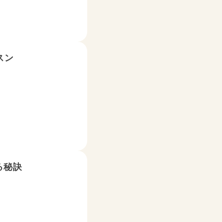
スン
る秘訣