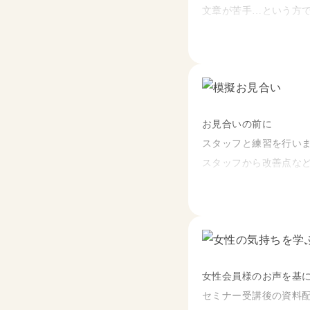
文章が苦手…という方
しっかりとコツを伝授い
～プロフィール文作成の
①文章には人柄が出る⁉
②PRに盛り込みたい6
お見合いの前に
③魅せるテクニック【N
スタッフと練習を行い
スタッフから改善点な
ご自身のプロフィール
・初めてのお見合いを
・なかなかお見合いか
・担当のカウンセラー
・お断りの原因がわか
女性会員様のお声を基
そんな方へ…
セミナー受講後の資料配
サンマリエ・オペラシ