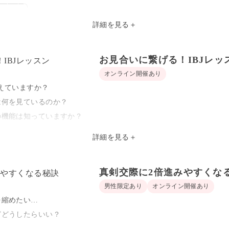
─────╮
先が続かない...
詳細を見る
＋
んか？
ひとりずつ！
お見合いに繋げる！IBJレッ
オンライン開催あり
意点
き
使えていますか？
い
は何を見ているのか？
解のメッセージ
》
の機能は知っていますか？
etc
みを入力
員様から聞いた
詳細を見る
＋
作り方や出会いに繋がる機能をレクチャーします
遣い」「デート中の嫌だったこと」
合いを増やしましょう！
流れに沿ってお伝えいたします！
ク注文、対話、お会計、お見送りまで）
真剣交際に2倍進みやすくな
男性限定あり
オンライン開催あり
部抜粋～
らのフィードバック
を縮めたい…
が印象良いか
、初デートを控えている方
どどうしたらいい？
らう方法
す♥
装でお越しください