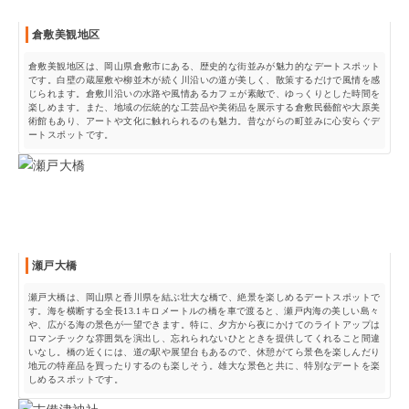
倉敷美観地区
倉敷美観地区は、岡山県倉敷市にある、歴史的な街並みが魅力的なデートスポット
です。白壁の蔵屋敷や柳並木が続く川沿いの道が美しく、散策するだけで風情を感
じられます。倉敷川沿いの水路や風情あるカフェが素敵で、ゆっくりとした時間を
楽しめます。また、地域の伝統的な工芸品や美術品を展示する倉敷民藝館や大原美
術館もあり、アートや文化に触れられるのも魅力。昔ながらの町並みに心安らぐデ
ートスポットです。
瀬戸大橋
瀬戸大橋は、岡山県と香川県を結ぶ壮大な橋で、絶景を楽しめるデートスポットで
す。海を横断する全長13.1キロメートルの橋を車で渡ると、瀬戸内海の美しい島々
や、広がる海の景色が一望できます。特に、夕方から夜にかけてのライトアップは
ロマンチックな雰囲気を演出し、忘れられないひとときを提供してくれること間違
いなし。橋の近くには、道の駅や展望台もあるので、休憩がてら景色を楽しんだり
地元の特産品を買ったりするのも楽しそう。雄大な景色と共に、特別なデートを楽
しめるスポットです。