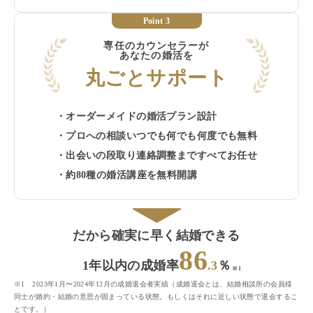
Point 3
専任のカウンセラーが
あなたの婚活を
丸ごとサポート
・オーダーメイドの婚活プラン設計
・プロへの相談いつでも何でも何度でも無料
・出会いの段取り連絡調整まですべてお任せ
・約80種の婚活講座を無料開講
だから確実に早く結婚できる
86
1年以内の成婚率
.3
％
※1
※1 2023年1月〜2024年12月の成婚退会者実績（成婚退会とは、結婚相談所の会員様
同士が婚約・結婚の意思が固まっている状態。もしくはそれに近しい状態で退会するこ
とです。）