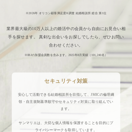
※2026年 オリコン顧客満足度®調査 結婚相談所 総合 第1位
業界最大級の10万人以上の婚活中の会員から自由にお見合い相
手を探せます。 真剣な出会いをお探しでしたら、ぜひお問い
合わせください。
※IBJの加盟会員数を含みます。2025年8月実績（
101,240
名）
セキュリティ対策
安心して活動できる結婚相談所を目指して、JMICの倫理綱
領・自主規制基準順守やセキュリティ対策に取り組んでい
ます。
サンマリエは、大切な個人情報を保護することを目的にプ
ライバシーマークを取得しています。