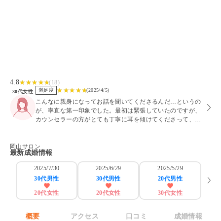
4.8
(
18
)
満足度
(
2025/4/5
)
30代
女性
こんなに親身になってお話を聞いてくださるんだ…というの
が、率直な第一印象でした。最初は緊張していたのですが、
カウンセラーの方がとても丁寧に耳を傾けてくださって、一
方的な説明ではなく、私の悩みや不安に寄り添ってくれる姿
勢がとても印象的でした。
岡山サロン
最新成婚情報
2025/7/30
2025/6/29
2025/5/29
30代
男性
30代
男性
20代
男性
20代
女性
20代
女性
30代
女性
概要
アクセス
口コミ
成婚情報