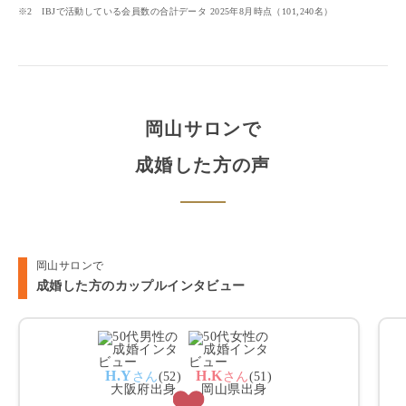
※2 IBJで活動している会員数の合計データ
2025年8月
時点（
101,240
名）
岡山サロン
で
成婚した方の声
岡山サロンで
成婚した方のカップルインタビュー
H.Y
H.K
さん
(
52
)
さん
(
51
)
大阪府
出身
岡山県
出身