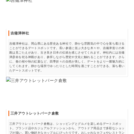
吉備津神社
吉備津神社は、岡山県にある歴史ある神社で、静かな雰囲気の中で心を落ち着ける
ことができるデートスポットです。長い参道に並ぶ大きな木々や、吉備津造りの本
殿は見ごたえがあり、古き良き日本の伝統を感じさせてくれます。神社内には吉備
津彦命を祀る神殿があり、参拝しながら歴史や文化に触れることができます。さら
に、春の桜や秋の紅葉など、四季折々の自然が美しく、デートをより一層魅力的に
してくれます。静かな場所でゆったりとした時間を過ごすことができる、落ち着い
たデートスポットです。
三井アウトレットパーク倉敷
三井アウトレットパーク倉敷は、ショッピングとグルメを楽しめるデートスポッ
ト。ブランド品やカジュアルファッションから、アウトドア用品まで多彩なショッ
プが揃い、買い物好きなカップルにぴったりです。おしゃれなカフェやレストラン