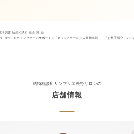
足度®調査 結婚相談所 総合 第1位
リエ調べ、n=1318 カウンセラーのサポート＝「カウンセラーの少人数担当制」、「お相手紹介」
結婚相談所サンマリエ
長野サロン
の
店舗情報