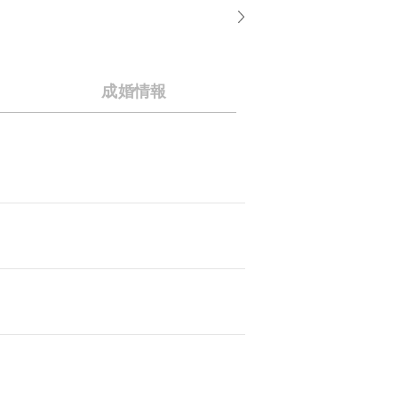
成婚情報
電車をご利用の
JR梓橋駅から車で
バスをご利用の
「倭公園前」から
お車をご利用の
長野自動車道「松本
長野自動車道「梓川
駐車場情報