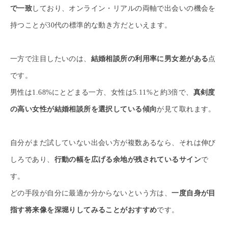
で一致
しており、オンライン・リアルの両軸で出会いの機会を
持つことが30代の標準的な動き方だといえます。
一方で注目したいのは、
結婚相談所の利用率に男女差がある
点
です。
男性は1.68%にとどまる一方、女性は5.11%と約3倍で、
真剣度
の高い女性が結婚相談所を選択している傾向
が見て取れます。
自分がまだ試していない出会い方が複数あるなら、それは伸び
しろであり、
行動の幅を広げる余地が残されているサイン
で
す。
どの手段が自分に最適か分からないという方は、
一度自身が目
指す将来像を深堀りしてみることがおすすめ
です。