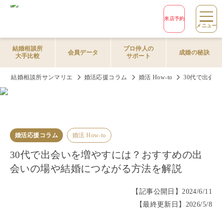
来店予約
メニュー
結婚相談所
プロ仲人の
会員データ
成婚の秘訣
大手比較
サポート
結婚相談所サンマリエ
婚活応援コラム
婚活 How-to
30代で出会
婚活応援コラム
婚活 How-to
30代で出会いを増やすには？おすすめの出
会いの場や結婚につながる方法を解説
【記事公開日】
2024/6/11
【最終更新日】
2026/5/8