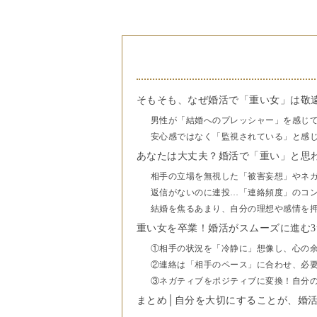
そもそも、なぜ婚活で「重い女」は敬
男性が「結婚へのプレッシャー」を感じ
安心感ではなく「監視されている」と感
あなたは大丈夫？婚活で「重い」と思
相手の立場を無視した「被害妄想」やネ
返信がないのに連投…「連絡頻度」のコ
結婚を焦るあまり、自分の理想や感情を
重い女を卒業！婚活がスムーズに進む
①相手の状況を「冷静に」想像し、心の
②連絡は「相手のペース」に合わせ、必
③ネガティブをポジティブに変換！自分
まとめ│自分を大切にすることが、婚