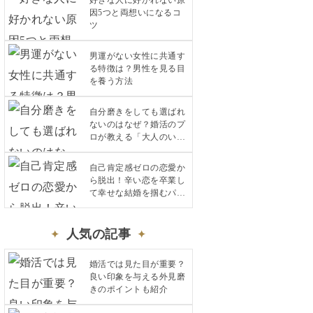
好きな人に好かれない原
因5つと両想いになるコ
ツ
男運がない女性に共通す
る特徴は？男性を見る目
を養う方法
自分磨きをしても選ばれ
ないのはなぜ？婚活のプ
ロが教える「大人のいい
女」の条件
自己肯定感ゼロの恋愛か
ら脱出！辛い恋を卒業し
て幸せな結婚を掴むパー
トナーの特徴と対処法
人気の記事
婚活では見た目が重要？
良い印象を与える外見磨
きのポイントも紹介