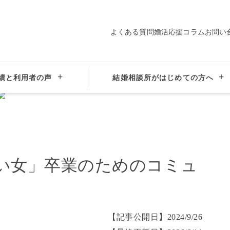
よくある質問
婚活応援コラム
お問い
プロ仲人の
会員データ
サポート
績と利用者の声
結婚相談所がはじめての方へ
婚活における「重い女」卒業のためのコミュニケーション術
い女」卒業のためのコミュ
【記事公開日】
2024/9/26