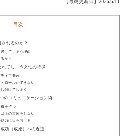
【最終更新日】
2026/6/11
目次
遠されるのか？
て逃げてしまう理由
じるから
われてしまう女性の特徴
ガティブ発言
ントロールができない
押し付けてしまう
3つのコミュニケーション術
余裕を持つ
要以上の束縛をしない
の魅力に目を向ける
活成功（成婚）への近道