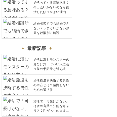
婚活ってする意味ある？
今出会いがないのなら婚
活したほうがよい理由
結婚相談所でも結婚でき
ない？うまくいかない原
因を段階別に解説！
最新記事
婚活に潜むモンスターの
見分け方｜ヤバい人に会
う前の予防策と対処法
婚活撤退を決断する男性
の本音とは？後悔しない
ための選択肢
婚活で「可愛げがない」
は褒め言葉？知的なキャ
リア女性がありのままで
愛されるコツ