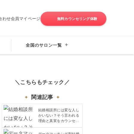
合わせ
会員マイページ
無料カウンセリング体験
成婚の秘訣
全国のサロン一覧
＼こちらもチェック／
関連記事
結婚相談所には変な人し
かいない？そう言われる
理由と真実をカウンセラ
ーが解説