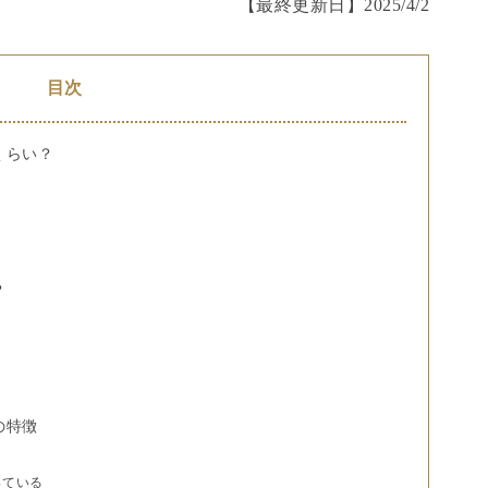
【最終更新日】
2025/4/2
目次
くらい？
？
の特徴
っている