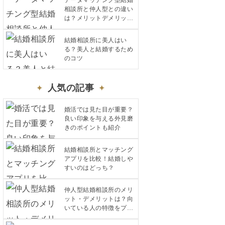
データマッチング型結婚
相談所と仲人型との違い
は？メリットデメリット
も解説
結婚相談所に美人はい
る？美人と結婚するため
のコツ
人気の記事
婚活では見た目が重要？
良い印象を与える外見磨
きのポイントも紹介
結婚相談所とマッチング
アプリを比較！結婚しや
すいのはどっち？
仲人型結婚相談所のメリ
ット・デメリットは？向
いている人の特徴をプロ
が解説