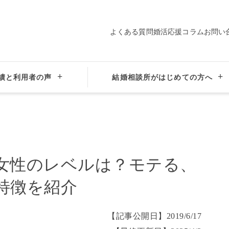
よくある質問
婚活応援コラム
お問い
プロ仲人の
会員データ
サポート
績と利用者の声
結婚相談所がはじめての方へ
結婚相談所にいる女性のレベルは？モテる、人気のある女性の特徴を紹介
女性のレベルは？モテる、
特徴を紹介
【記事公開日】
2019/6/17