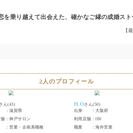
失恋を乗り越えて出会えた、確かなご縁の成婚スト
【
2人のプロフィール
H.O
さん
(
43
)
さん
(
50
)
：
滋賀県
出身
：
大阪府
店舗
：
神戸サロン
利用店舗
：
IBJ
：
営業・企画系職種
職業
：
海外営業