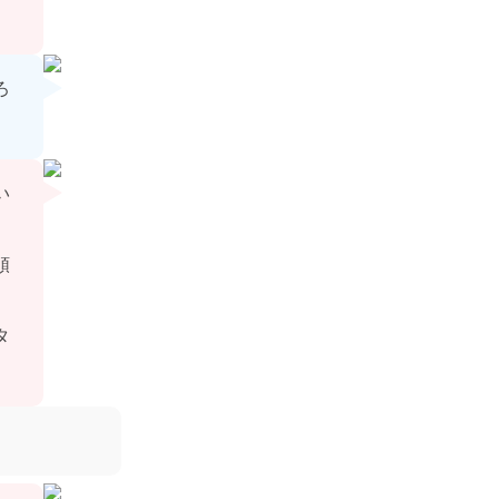
ろ
い
順
タ