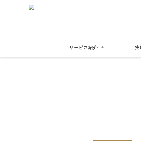
サービス紹介
実
結婚相談所サンマリエ
40歳の節目と失恋を乗り越えて出