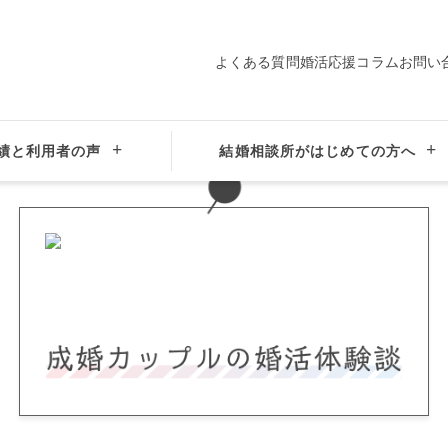
よくある質問
婚活応援コラム
お問い
績と利用者の声
結婚相談所がはじめての方へ
会えた、確かなご縁の成婚ストーリー