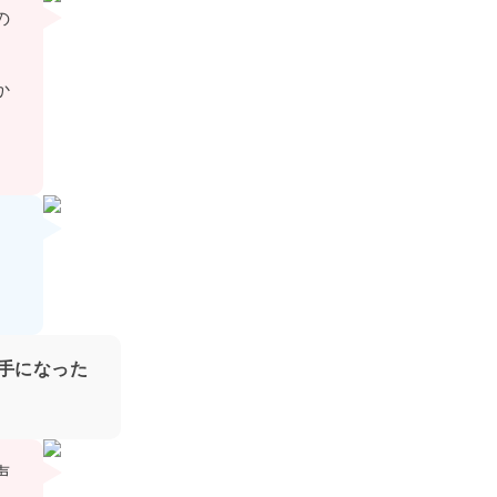
の
か
。
手になった
声