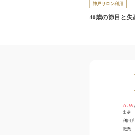
神戸サロン
利用
40歳の節目と
A.W
出身
利用
職業