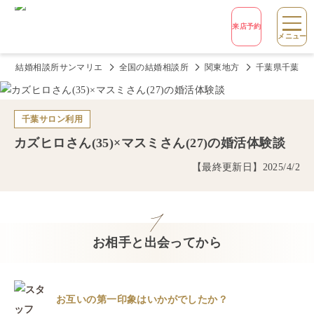
来店予約
メニュー
結婚相談所サンマリエ
全国の結婚相談所
関東地方
千葉県千葉市
千葉サロン
利用
カズヒロ
さん(
35
)×
マスミ
さん(
27
)の婚活体験談
【最終更新日】
2025/4/2
お相手と出会ってから
お互いの第一印象はいかがでしたか？