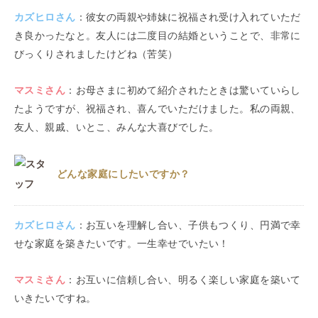
カズヒロ
さん
：
彼女の両親や姉妹に祝福され受け入れていただ
き良かったなと。友人には二度目の結婚ということで、非常に
びっくりされましたけどね（苦笑）
マスミ
さん
：
お母さまに初めて紹介されたときは驚いていらし
たようですが、祝福され、喜んでいただけました。私の両親、
友人、親戚、いとこ、みんな大喜びでした。
どんな家庭にしたいですか？
カズヒロ
さん
：
お互いを理解し合い、子供もつくり、円満で幸
せな家庭を築きたいです。一生幸せでいたい！
マスミ
さん
：
お互いに信頼し合い、明るく楽しい家庭を築いて
いきたいですね。