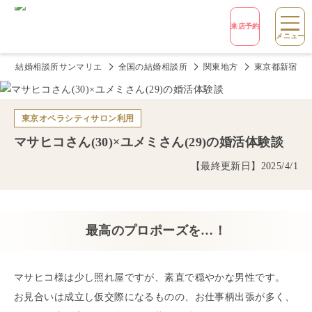
来店予約
メニュー
結婚相談所サンマリエ
全国の結婚相談所
関東地方
東京都新宿の
東京オペラシティサロン
利用
マサヒコ
さん(
30
)×
ユメミ
さん(
29
)の婚活体験談
【最終更新日】
2025/4/1
最高のプロポーズを…！
マサヒコ様は少し照れ屋ですが、素直で穏やかな男性です。
お見合いは成立し仮交際になるものの、お仕事柄出張が多く、