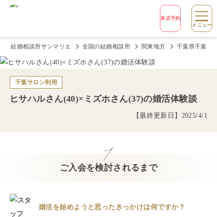
来店予約
メニュー
結婚相談所サンマリエ
全国の結婚相談所
関東地方
千葉県千葉市
千葉サロン
利用
ヒサハル
さん(
40
)×
ミズホ
さん(
37
)の婚活体験談
【最終更新日】
2025/4/1
ご入会を検討されるまで
婚活を始めようと思ったきっかけは何ですか？