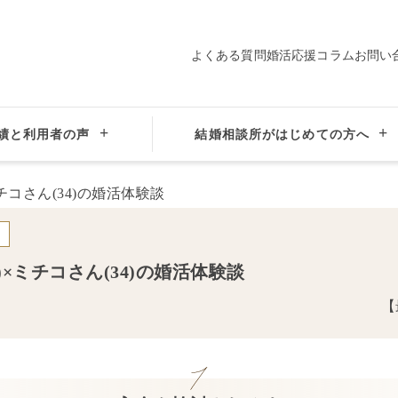
よくある質問
婚活応援コラム
お問い
績と利用者の声
結婚相談所がはじめての方へ
方
大阪府心斎橋の結婚相談所サンマリエ大阪心斎橋サロン
カップルイン
)×
ミチコ
さん(
34
)の婚活体験談
【