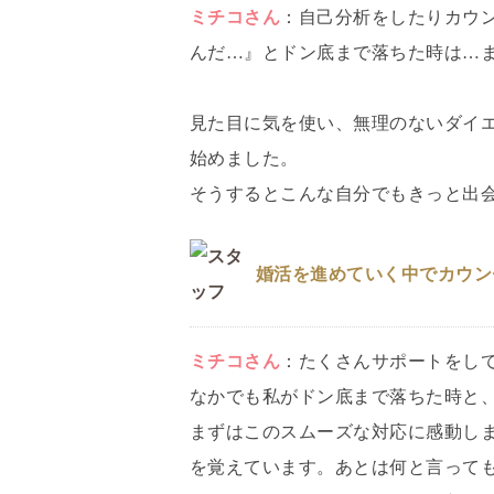
ミチコ
さん
：
自己分析をしたりカウ
んだ…』とドン底まで落ちた時は…
見た目に気を使い、無理のないダイ
始めました。
そうするとこんな自分でもきっと出
婚活を進めていく中でカウン
ミチコ
さん
：
たくさんサポートをし
なかでも私がドン底まで落ちた時と
まずはこのスムーズな対応に感動し
を覚えています。あとは何と言って