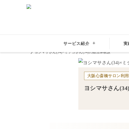
サービス紹介
実
結婚相談所サンマリエ
全国の結婚相談所
関西・近畿地
ヨシマサさん(34)×ミチコさん(34)の婚活体験談
大阪心斎橋サロン
利用
ヨシマサ
さん(
34