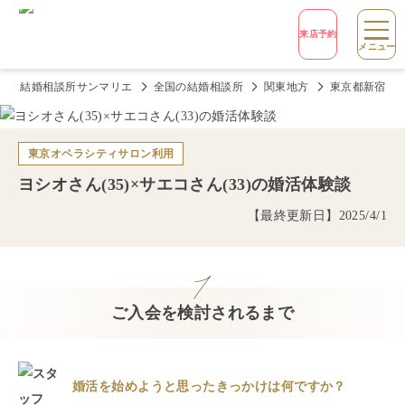
来店予約
メニュー
結婚相談所サンマリエ
全国の結婚相談所
関東地方
東京都新宿の
東京オペラシティサロン
利用
ヨシオ
さん(
35
)×
サエコ
さん(
33
)の婚活体験談
【最終更新日】
2025/4/1
ご入会を検討されるまで
婚活を始めようと思ったきっかけは何ですか？