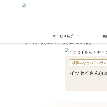
サービス紹介
実
結婚相談所サンマリエ
全国の結婚相談所
関東地方
イッセイさん(43)×メグミさん(40)の婚活体験談
横浜みなとみらいサロ
イッセイ
さん(
43