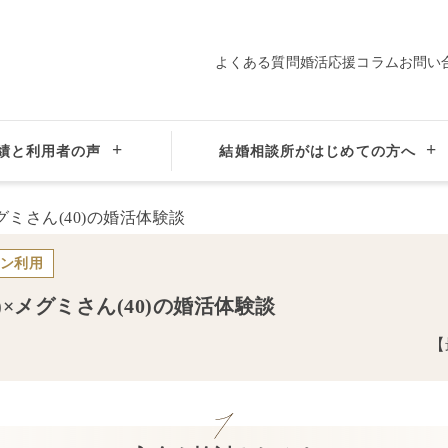
よくある質問
婚活応援コラム
お問い
績と利用者の声
結婚相談所がはじめての方へ
神奈川県横浜市の結婚相談所サンマリエ横浜みなとみらいサロン
カップルイ
ン
利用
)×
メグミ
さん(
40
)の婚活体験談
【