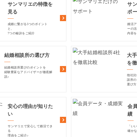
サンマリエの特徴を
サ
見る
ポ
成婚に繋がる5つのポイント
婚活ア
と、
ーの活
7つの秘訣をご紹介
内容を
結婚相談所の選び方
大手
を
結婚相談所選びのポイントを
経験豊富なアドバイザーが徹底解
他社比
説♪
談所の
選び方
安心の理由が知りた
会
い
績
サンマリエで安心して婚活でき
「い
る
確か
理由をご紹介♪