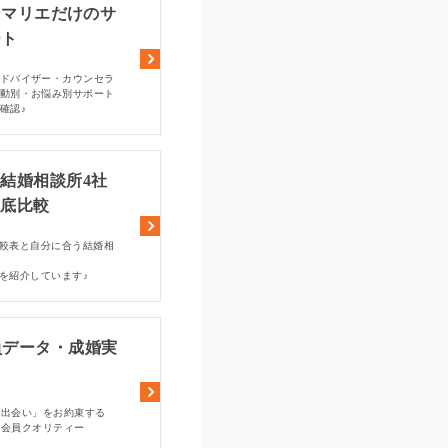
ンマリエだけのサ
ート
ドバイザー・カウンセラ
動別・お悩み別サポート
確認♪
結婚相談所4社
徹底比較
較表と自分に合う結婚相
を紹介しています♪
員データ・成婚実
い出会い」をお約束する
な会員クオリティー