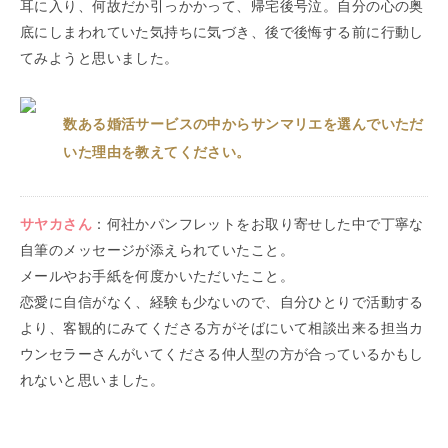
耳に入り、何故だか引っかかって、帰宅後号泣。自分の心の奥
底にしまわれていた気持ちに気づき、後で後悔する前に行動し
てみようと思いました。
数ある婚活サービスの中からサンマリエを選んでいただ
いた理由を教えてください。
サヤカ
さん
：
何社かパンフレットをお取り寄せした中で丁寧な
自筆のメッセージが添えられていたこと。
メールやお手紙を何度かいただいたこと。
恋愛に自信がなく、経験も少ないので、自分ひとりで活動する
より、客観的にみてくださる方がそばにいて相談出来る担当カ
ウンセラーさんがいてくださる仲人型の方が合っているかもし
れないと思いました。