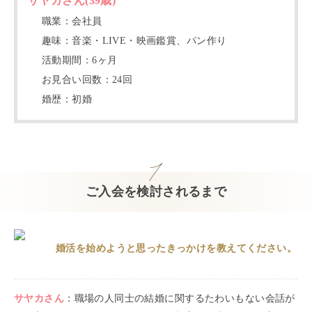
サヤカ
さん(
39
歳)
職業：
会社員
趣味：
音楽・LIVE・映画鑑賞、パン作り
活動期間：
6
ヶ月
お見合い回数：
24
回
婚歴：
初婚
ご入会を検討されるまで
婚活を始めようと思ったきっかけを教えてください。
サヤカ
さん
：
職場の人同士の結婚に関するたわいもない会話が