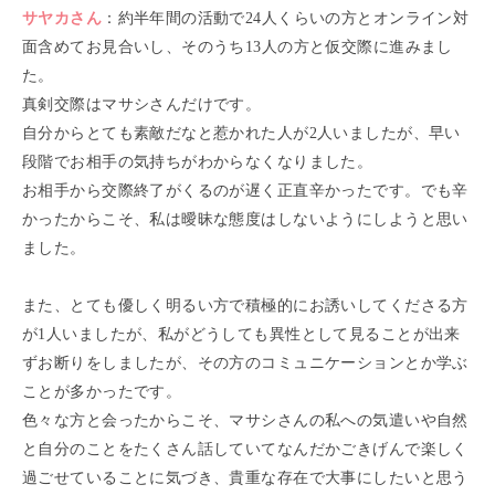
サヤカ
さん
：
約半年間の活動で24人くらいの方とオンライン対
面含めてお見合いし、そのうち13人の方と仮交際に進みまし
た。
真剣交際はマサシさんだけです。
自分からとても素敵だなと惹かれた人が2人いましたが、早い
段階でお相手の気持ちがわからなくなりました。
お相手から交際終了がくるのが遅く正直辛かったです。でも辛
かったからこそ、私は曖昧な態度はしないようにしようと思い
ました。
また、とても優しく明るい方で積極的にお誘いしてくださる方
が1人いましたが、私がどうしても異性として見ることが出来
ずお断りをしましたが、その方のコミュニケーションとか学ぶ
ことが多かったです。
色々な方と会ったからこそ、マサシさんの私への気遣いや自然
と自分のことをたくさん話していてなんだかごきげんで楽しく
過ごせていることに気づき、貴重な存在で大事にしたいと思う