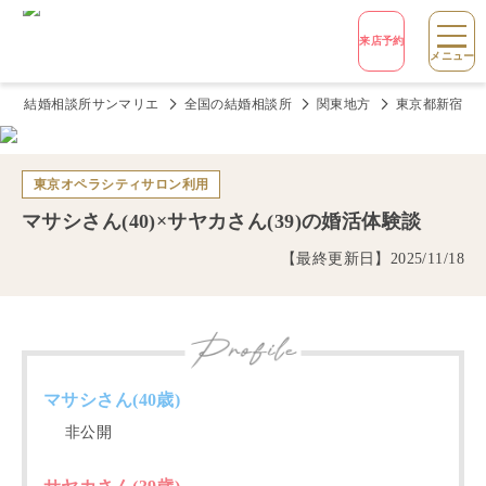
来店予約
メニュー
結婚相談所サンマリエ
全国の結婚相談所
関東地方
東京都新宿の
東京オペラシティサロン
利用
マサシ
さん(
40
)×
サヤカ
さん(
39
)の婚活体験談
【最終更新日】
2025/11/18
マサシ
さん(
40
歳)
非公開