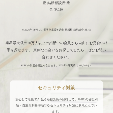
※2026年 オリコン顧客満足度®調査 結婚相談所 総合 第1位
業界最大級の10万人以上の婚活中の会員から自由にお見合い相
手を探せます。 真剣な出会いをお探しでしたら、ぜひお問い
合わせください。
※IBJの加盟会員数を含みます。2025年8月実績（
101,240
名）
セキュリティ対策
安心して活動できる結婚相談所を目指して、JMICの倫理綱
領・自主規制基準順守やセキュリティ対策に取り組んでい
ます。