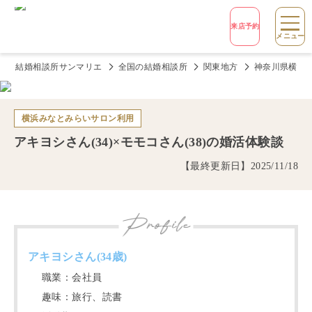
来店予約
メニュー
結婚相談所サンマリエ
全国の結婚相談所
関東地方
神奈川県横浜
横浜みなとみらいサロン
利用
アキヨシ
さん(
34
)×
モモコ
さん(
38
)の婚活体験談
【最終更新日】
2025/11/18
アキヨシ
さん(
34
歳)
職業：
会社員
趣味：
旅行、読書