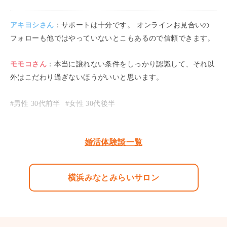
アキヨシ
さん
：
サポートは十分です。 オンラインお見合いの
フォローも他ではやっていないとこもあるので信頼できます。
モモコ
さん
：
本当に譲れない条件をしっかり認識して、それ以
外はこだわり過ぎないほうがいいと思います。
#男性
30代前半
#女性
30代後半
婚活体験談一覧
横浜みなとみらいサロン