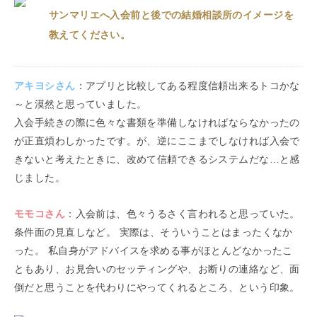
サンマリエへ入会前と後での結婚相談所のイメージを
教えてください。
アキヨシ
さん
：
アプリと比較してある程度信頼出来るトコかな
～と漠然と思っていました。
入会手続きの際に色々な書類を準備しなければならなかったの
が正直煩わしかったです。が、逆にここまでしなければ入会で
きないと考えたときに、改めて信頼できるシステムだな…と感
じました。
モモコ
さん
：
入会前は、色々うるさく言われると思っていた。
条件面の見直しなど。 実際は、そういうことはまったくなか
った。 私自身がアドバイスを求める事がほとんどなかったこ
ともあり、お見合いのセッティングや、お断りの連絡など、面
倒だと思うことを代わりにやってくれるところ、という印象。