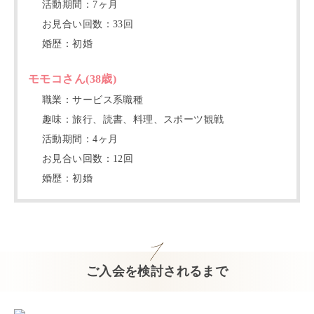
活動期間：
7
ヶ月
お見合い回数：
33
回
婚歴：
初婚
モモコ
さん(
38
歳)
職業：
サービス系職種
趣味：
旅行、読書、料理、スポーツ観戦
活動期間：
4
ヶ月
お見合い回数：
12
回
婚歴：
初婚
ご入会を検討されるまで