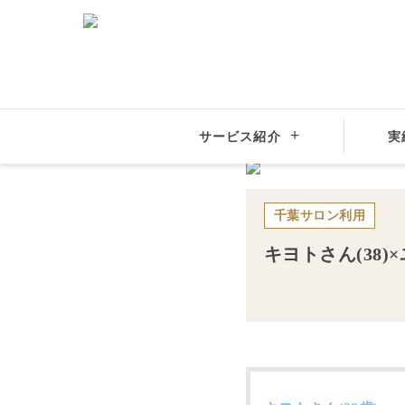
サービス紹介
実
結婚相談所サンマリエ
全国の結婚相談所
関東地方
千葉サロン
利用
キヨト
さん(
38
)×