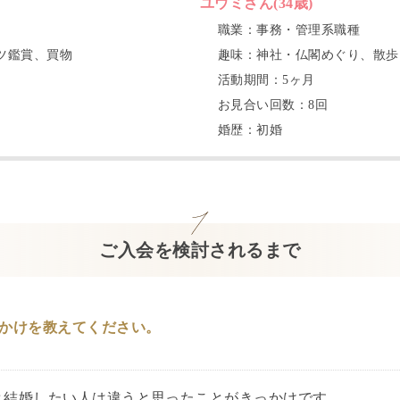
ユウミ
さん(
34
歳)
職業：
事務・管理系職種
ツ鑑賞、買物
趣味：
神社・仏閣めぐり、散歩
活動期間：
5
ヶ月
お見合い回数：
8
回
婚歴：
初婚
ご入会を検討されるまで
かけを教えてください。
と結婚したい人は違うと思ったことがきっかけです。