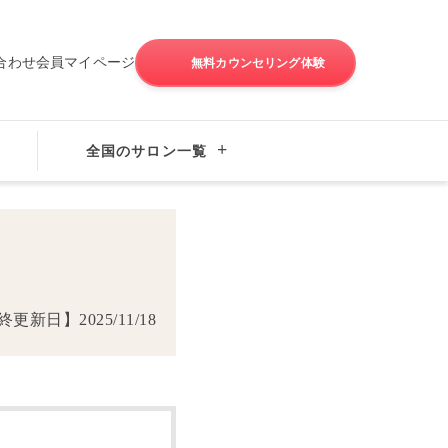
合わせ
会員マイページ
無料カウンセリング体験
全国のサロン一覧
活体験談
キヨトさん(38)×ユウミさん(34)の婚活体験談
終更新日】
2025/11/18