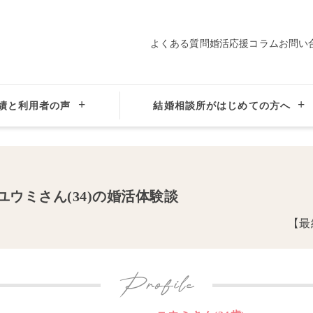
よくある質問
婚活応援コラム
お問い
績と利用者の声
結婚相談所がはじめての方へ
千葉県千葉市の結婚相談所サンマリエ千葉サロン
カップルインタビュー・婚
ユウミ
さん(
34
)の婚活体験談
【最