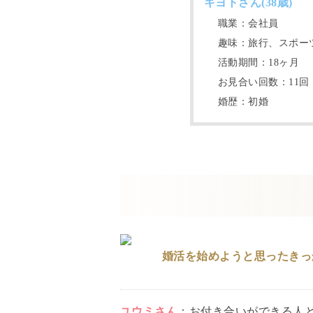
キヨト
さん(
38
歳)
職業：
会社員
趣味：
旅行、スポー
活動期間：
18
ヶ月
お見合い回数：
11
回
婚歴：
初婚
婚活を始めようと思ったきっ
ユウミ
さん
：
お付き合いができる人