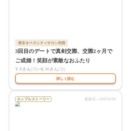
東京オペラシティサロン
利用
3回目のデートで真剣交際、交際2ヶ月で
ご成婚！笑顔が素敵なおふたり
Y.Y
さん
(
35
)×
K.W
さん
(
32
)
詳しく読む
カップルストーリー
更新日：
2025/6/18