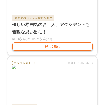
東京オペラシティサロン
利用
優しい雰囲気のお二人、アクシデントも
素敵な思い出に！
M.H
さん
(
28
)×
S.Y
さん
(
30
)
詳しく読む
カップルストーリー
更新日：
2025/6/13