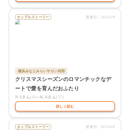
カップルストーリー
更新日：
2025/5/9
横浜みなとみらいサロン
利用
クリスマスシーズンのロマンチックなデ
ートで愛を育んだおふたり
N.S
さん
(
41
)×
K.A
さん
(
37
)
詳しく読む
カップルストーリー
更新日：
2025/4/8