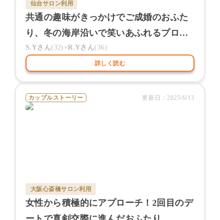
仙台サロン
利用
共通の趣味がきっかけでご成婚のおふた
り、冬の海岸沿いで笑いあふれるプロポ
ーズ
S.Y
さん
(
32
)×
R.Y
さん
(
36
)
詳しく読む
カップルストーリー
更新日：
2025/6/13
大阪心斎橋サロン
利用
女性から積極的にアプローチ！2回目のデ
ートで真剣交際に進んだおふたり