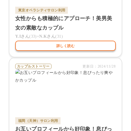
東京オペラシティサロン
利用
女性からも積極的にアプローチ！美男美
女の素敵なカップル
Y.I
さん
(
33
)×
N.K
さん
(
31
)
詳しく読む
カップルストーリー
更新日：
2024/11/28
福岡（天神）サロン
利用
お互いプロフィールから好印象！息ぴっ