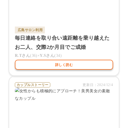
広島サロン
利用
毎日連絡を取り合い遠距離を乗り越えた
お二人、交際2か月目でご成婚
R.T
さん
(
36
)×
Y.S
さん
(
34
)
詳しく読む
カップルストーリー
更新日：
2024/12/4