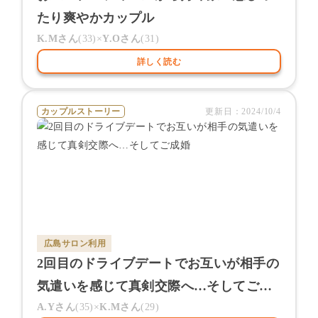
たり爽やかカップル
K.M
さん
(
33
)×
Y.O
さん
(
31
)
詳しく読む
カップルストーリー
更新日：
2024/10/4
広島サロン
利用
2回目のドライブデートでお互いが相手の
気遣いを感じて真剣交際へ…そしてご成
婚
A.Y
さん
(
35
)×
K.M
さん
(
29
)