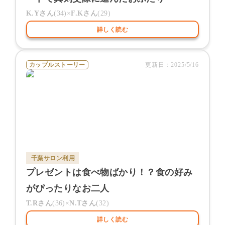
K.Y
さん
(
34
)×
F.K
さん
(
29
)
詳しく読む
カップルストーリー
更新日：
2025/5/16
千葉サロン
利用
プレゼントは食べ物ばかり！？食の好み
がぴったりなお二人
T.R
さん
(
36
)×
N.T
さん
(
32
)
詳しく読む