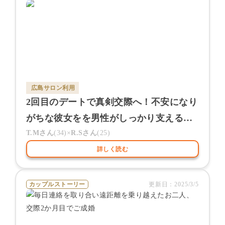
広島サロン
利用
2回目のデートで真剣交際へ！不安になり
がちな彼女をを男性がしっかり支える素
敵なカップル
T.M
さん
(
34
)×
R.S
さん
(
25
)
詳しく読む
カップルストーリー
更新日：
2025/3/5