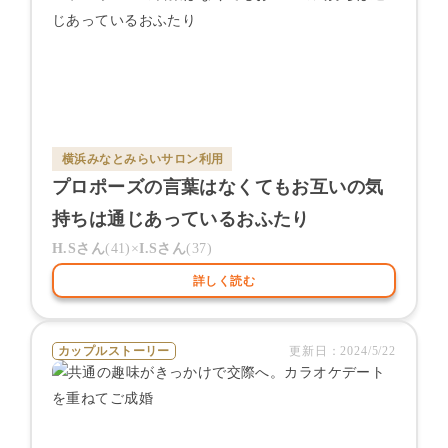
横浜みなとみらいサロン
利用
プロポーズの言葉はなくてもお互いの気
持ちは通じあっているおふたり
H.S
さん
(
41
)×
I.S
さん
(
37
)
詳しく読む
カップルストーリー
更新日：
2024/5/22