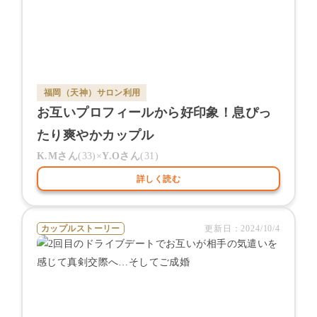
福岡（天神）サロン
利用
お互いプロフィールから好印象！息ぴっ
たり爽やかカップル
K.M
さん
(
33
)×
Y.O
さん
(
31
)
詳しく読む
カップルストーリー
更新日：
2024/10/4