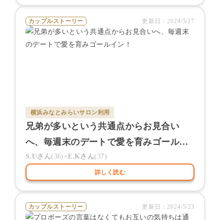
カップルストーリー
更新日：
2024/5/27
横浜みなとみらいサロン
利用
兄弟が多いという共通点からお見合い
へ、毎週末のデートで愛を育みゴールイ
ン！
S.U
さん
(
36
)×
E.K
さん
(
37
)
詳しく読む
カップルストーリー
更新日：
2024/5/23