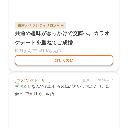
東京オペラシティサロン
利用
共通の趣味がきっかけで交際へ。カラオ
ケデートを重ねてご成婚
K.M
さん
(
32
)×
H.K
さん
(
31
)
詳しく読む
カップルストーリー
更新日：
2024/5/17