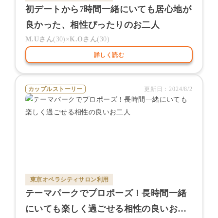
初デートから7時間一緒にいても居心地が
良かった、相性ぴったりのお二人
M.U
さん
(
30
)×
K.O
さん
(
30
)
詳しく読む
カップルストーリー
更新日：
2024/8/2
東京オペラシティサロン
利用
テーマパークでプロポーズ！長時間一緒
にいても楽しく過ごせる相性の良いお二