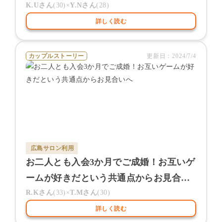
人
K.U
さん
(
30
)×
Y.N
さん
(
28
)
詳しく読む
カップルストーリー
更新日：
2024/7/4
広島サロン
利用
お二人とも入会3か月でご成婚！お互いゲ
ームが好きだという共通点からお見合い
へ
R.K
さん
(
33
)×
T.M
さん
(
30
)
詳しく読む