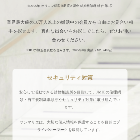
※2026年 オリコン顧客満足度®調査 結婚相談所 総合 第1位
業界最大級の10万人以上の婚活中の会員から自由にお見合い相
手を探せます。 真剣な出会いをお探しでしたら、ぜひお問い
合わせください。
※IBJの加盟会員数を含みます。2025年8月実績（
101,240
名）
セキュリティ対策
安心して活動できる結婚相談所を目指して、JMICの倫理綱
領・自主規制基準順守やセキュリティ対策に取り組んでい
ます。
サンマリエは、大切な個人情報を保護することを目的にプ
ライバシーマークを取得しています。