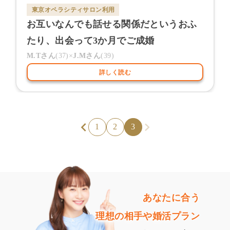
東京オペラシティサロン
利用
お互いなんでも話せる関係だというおふ
たり、出会って3か月でご成婚
M.T
さん
(
37
)×
J.M
さん
(
39
)
詳しく読む
1
2
3
あなたに合う
理想の相手や婚活プラン