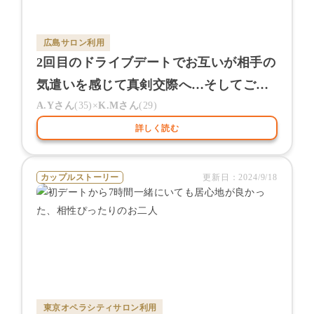
広島サロン
利用
2回目のドライブデートでお互いが相手の
気遣いを感じて真剣交際へ…そしてご成
婚
A.Y
さん
(
35
)×
K.M
さん
(
29
)
詳しく読む
カップルストーリー
更新日：
2024/9/18
東京オペラシティサロン
利用