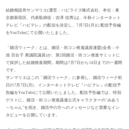
結婚相談所サンマリエ(運営：ハピライズ株式会社、本社：東
京都新宿区、代表取締役：吉澤 信男)は、今秋インターネット
テレビ『ハピテレ』の配信を決定し、7月7日(月)に配信予告編
をYouTubeにて公開いたしました。
「婚活ウィーク」とは、婚活・街コン推進議員連盟(会長：小
池 百合子 衆議院議員)が、第2回婚活・街コン推進サミットに
て採択した結婚推進期間。期間は7月7日から14日までの一週間
です。
サンマリエはこの「婚活ウィーク」に参画し、婚活ウィーク初
日の7月7日(月)、インターネットテレビ『ハピテレ』の配信予
告編をYouTubeにて公開いたしました。配信予告編では、特別
ゲストに、婚活・街コン推進議連公式キャラクターの“みあう
～ちゃん”を招き、婚活中の方へのメッセージなど貴重なイン
タビューを公開しています。