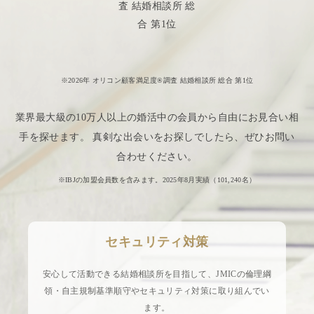
※2026年 オリコン顧客満足度®調査 結婚相談所 総合 第1位
業界最大級の10万人以上の婚活中の会員から自由にお見合い相
手を探せます。 真剣な出会いをお探しでしたら、ぜひお問い
合わせください。
※IBJの加盟会員数を含みます。2025年8月実績（
101,240
名）
セキュリティ対策
安心して活動できる結婚相談所を目指して、JMICの倫理綱
領・自主規制基準順守やセキュリティ対策に取り組んでい
ます。