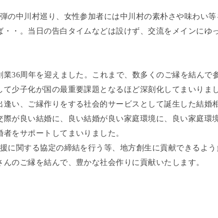
2弾の中川村巡り、女性参加者には中川村の素朴さや味わい等
ば・・。当日の告白タイムなどは設けず、交流をメインにゆっ
創業36周年を迎えました。これまで、数多くのご縁を結んで
して少子化が国の最重要課題となるほど深刻化してまいりま
出逢い、ご縁作りをする社会的サービスとして誕生した結婚
交際が良い結婚に、良い結婚が良い家庭環境に、良い家庭環
婚者をサポートしてまいりました。
支援に関する協定の締結を行う等、地方創生に貢献できるよう
さんのご縁を結んで、豊かな社会作りに貢献いたします。