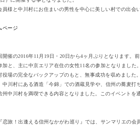
会員様と中川村にお住まいの男性を中心に美しい村での出会
ムページ
開催の2016年11月19日・20日から4ヶ月ぶりとなります
参加と、主に中京エリア在住の女性11名の参加となりました
村役場の完全なバックアップのもと、無事成功を収めました
り、中川村にある酒造「今錦」での酒蔵見学や、信州の蕎麦打
信州中川村を満喫できる内容となりました。このイベントを通
の『恋旅！出逢える信州なかがわ巡り』では、サンマリエの会