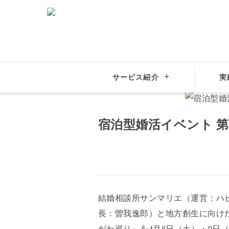
サービス紹介
実
結婚相談所サンマリエ
お知らせ
宿泊型婚活イベント 第
宿泊型婚活イベント 第
結婚相談所サンマリエ（運営：ハ
長：曽我逸郎）と地方創生に向け
がわ巡り』を4月8日（土）・9日