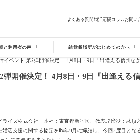
よくある質問
婚活応援コラム
お問い
績と利用者の声
結婚相談所がはじめての方へ
2弾開催決定！ 4月8日・9日『出逢える信州なかがわ巡り』
2弾開催決定！ 4月8日・9日『出逢える
ピライズ株式会社、本社：東京都新宿区、代表取締役：林順
た婚活支援に関する協定を昨年9月に締結し、今回2度目とな
（日）に開催する事となりました。