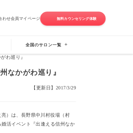
合わせ
会員マイページ
無料カウンセリング体験
全国のサロン一覧
信州なかがわ巡り』
【更新日】
2017/3/29
之亮）は、長野県中川村役場（村
る婚活イベント『出逢える信州なか