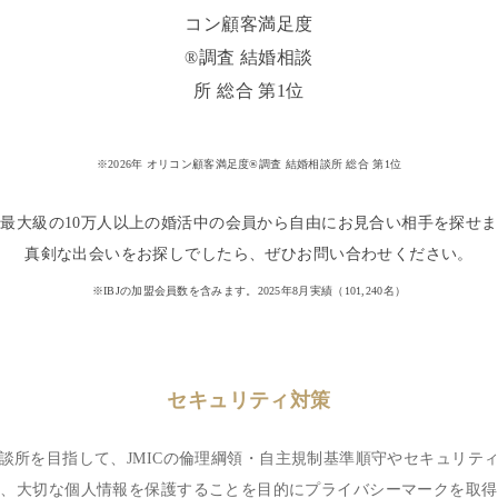
※2026年 オリコン顧客満足度®調査 結婚相談所 総合 第1位
最大級の10万人以上の婚活中の会員から自由にお見合い相手を探せ
真剣な出会いをお探しでしたら、ぜひお問い合わせください。
※IBJの加盟会員数を含みます。2025年8月実績（
101,240
名）
セキュリティ対策
談所を目指して、JMICの倫理綱領・自主規制基準順守やセキュリテ
は、大切な個人情報を保護することを目的にプライバシーマークを取得