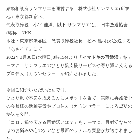
結婚相談所サンマリエを運営する、株式会社サンマリエ(所在
地：東京都新宿区、
代表取締役：小平 佳洋、以下 サンマリエ)は、日本放送協会
(略称：NHK
本社：東京都渋谷区 代表取締役社長：松本 浩司)が放送する
『あさイチ』にて
2022年3月30日(水曜日)8時15分より
「イマドキの再婚活」
をテ
ーマに、サンマリエのひとり親支援サービスや寄り添い支える
プロ仲人（カウンセラー）が紹介されました。
今回ご紹介いただいた回では、
ひとり親で不安を抱える方にスポットを当て、実際に再婚活中
の会員様の活動実景やプロ仲人（カウンセラー）による成功の
秘訣を公開。
「コロナ禍で広がる再婚活とは？」をテーマに、再婚活ならで
はのお悩みや心のケアなど最新のリアルな実態が放送されまし
た。