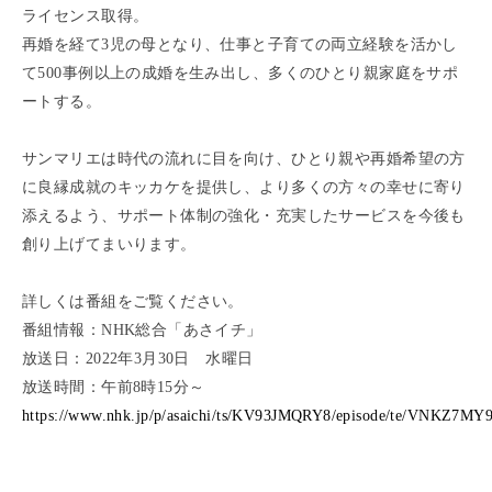
ライセンス取得。
再婚を経て3児の母となり、仕事と子育ての両立経験を活かし
て500事例以上の成婚を生み出し、多くのひとり親家庭をサポ
ートする。
サンマリエは時代の流れに目を向け、ひとり親や再婚希望の方
に良縁成就のキッカケを提供し、より多くの方々の幸せに寄り
添えるよう、サポート体制の強化・充実したサービスを今後も
創り上げてまいります。
詳しくは番組をご覧ください。
番組情報：NHK総合「あさイチ」
放送日：2022年3月30日 水曜日
放送時間：午前8時15分～
https://www.nhk.jp/p/asaichi/ts/KV93JMQRY8/episode/te/VNKZ7MY