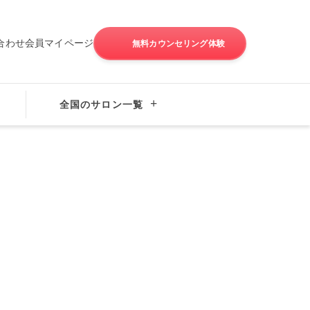
合わせ
会員マイページ
無料カウンセリング体験
全国のサロン一覧
談所サンマリエ横浜みなとみらいサロンの口コミ一覧