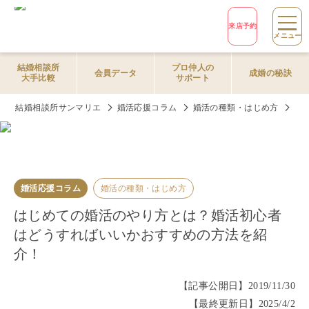
来店予約
メニュー
結婚相談所
プロ仲人の
会員データ
成婚の秘訣
大手比較
サポート
結婚相談所サンマリエ
婚活応援コラム
婚活の種類・はじめ方
は
婚活応援コラム
婚活の種類・はじめ方
はじめての婚活のやり方とは？婚活初心者
はどうすればいいかおすすめの方法を紹
介！
【記事公開日】
2019/11/30
【最終更新日】
2025/4/2