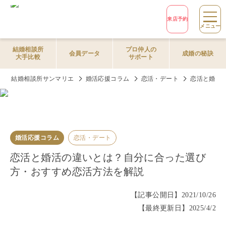
来店予約
メニュー
結婚相談所
プロ仲人の
会員データ
成婚の秘訣
大手比較
サポート
結婚相談所サンマリエ
婚活応援コラム
恋活・デート
恋活と婚活
婚活応援コラム
恋活・デート
恋活と婚活の違いとは？自分に合った選び
方・おすすめ恋活方法を解説
【記事公開日】
2021/10/26
【最終更新日】
2025/4/2