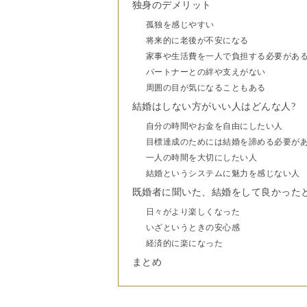
独身のデメリット
孤独を感じやすい
将来的に老後が不安になる
家事や生活費を一人で負担する必要があ
パートナーとの絆や支えがない
周囲の目が気になることもある
結婚はしない方がいい人はどんな人?
自分の時間やお金を自由にしたい人
目標達成のためには結婚を諦める必要が
一人の時間を大切にしたい人
結婚というシステムに魅力を感じない人
既婚者に聞いた、結婚をして良かった
日々がより楽しくなった
いざというときの安心感
経済的に楽になった
まとめ