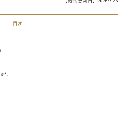
【最終更新日】
2026/3/25
目次
景
てきた
る