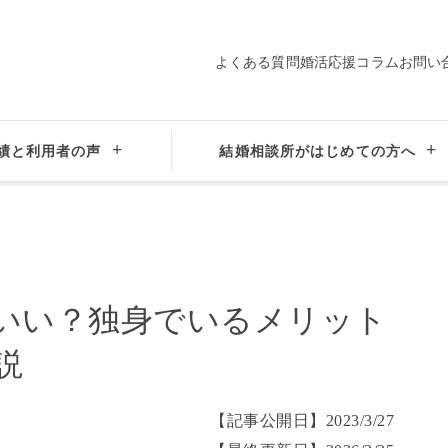
よくある質問
婚活応援コラム
お問い
プロ仲人の
会員データ
サポート
績と利用者の声
結婚相談所がはじめての方へ
がいい？独身でいるメリットとデメリットを解説
いい？独身でいるメリット
説
【記事公開日】
2023/3/27