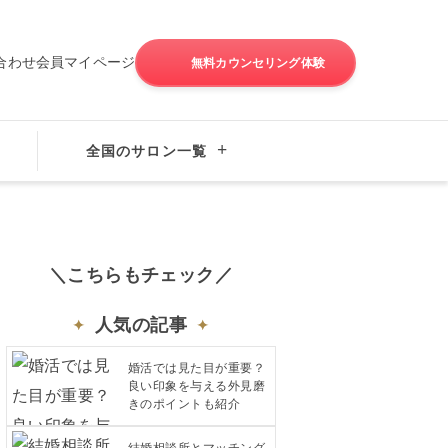
合わせ
会員マイページ
無料カウンセリング体験
成婚の秘訣
全国のサロン一覧
＼こちらもチェック／
人気の記事
婚活では見た目が重要？
良い印象を与える外見磨
きのポイントも紹介