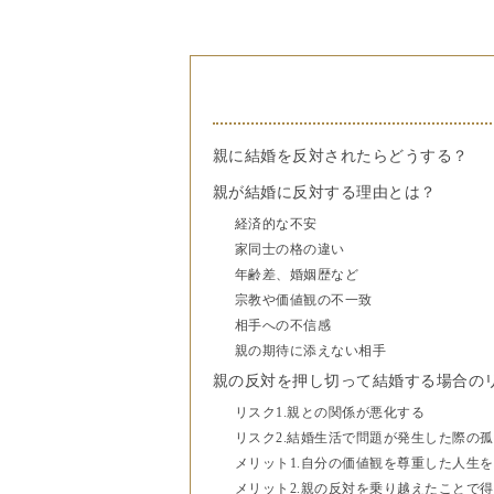
親に結婚を反対されたらどうする？
親が結婚に反対する理由とは？
経済的な不安
家同士の格の違い
年齢差、婚姻歴など
宗教や価値観の不一致
相手への不信感
親の期待に添えない相手
親の反対を押し切って結婚する場合の
リスク1.親との関係が悪化する
リスク2.結婚生活で問題が発生した際の
メリット1.自分の価値観を尊重した人生
メリット2.親の反対を乗り越えたことで