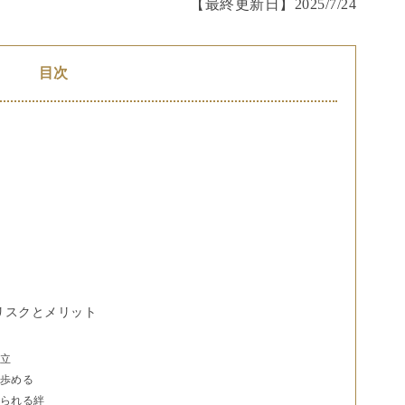
【最終更新日】
2025/7/24
目次
リスクとメリット
孤立
を歩める
得られる絆