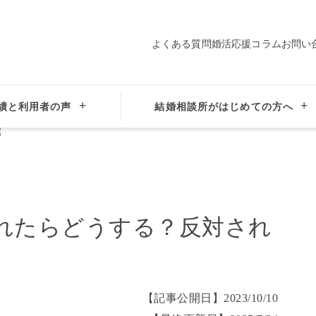
よくある質問
婚活応援コラム
お問い
プロ仲人の
会員データ
サポート
績と利用者の声
結婚相談所がはじめての方へ
親に結婚を反対されたらどうする？反対される理由と説得方法
れたらどうする？反対され
【記事公開日】
2023/10/10