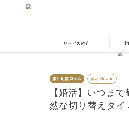
結婚相談所
大手比較
サービス紹介
実
結婚相談所サンマリエ
婚活応援コラム
婚活 How-to
婚活応援コラム
婚活 How-to
【婚活】いつまで
然な切り替えタイ