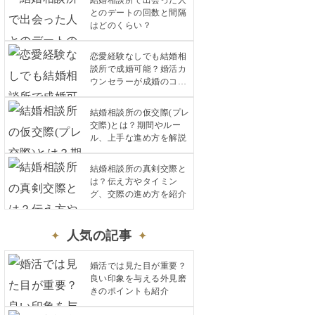
結婚相談所で出会った人
とのデートの回数と間隔
はどのくらい？
恋愛経験なしでも結婚相
談所で成婚可能？婚活カ
ウンセラーが成婚のコツ
を紹介
結婚相談所の仮交際(プレ
交際)とは？期間やルー
ル、上手な進め方を解説
結婚相談所の真剣交際と
は？伝え方やタイミン
グ、交際の進め方を紹介
人気の記事
婚活では見た目が重要？
良い印象を与える外見磨
きのポイントも紹介