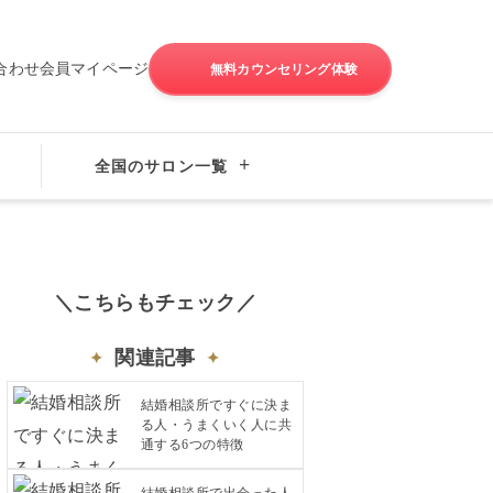
合わせ
会員マイページ
無料カウンセリング体験
成婚の秘訣
全国のサロン一覧
＼こちらもチェック／
関連記事
結婚相談所ですぐに決ま
る人・うまくいく人に共
通する6つの特徴