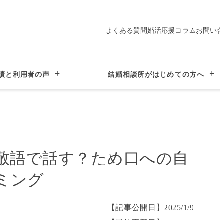
よくある質問
婚活応援コラム
お問い
プロ仲人の
会員データ
サポート
績と利用者の声
結婚相談所がはじめての方へ
【婚活】いつまで敬語で話す？ため口への自然な切り替えタイミング
敬語で話す？ため口への自
ミング
【記事公開日】
2025/1/9