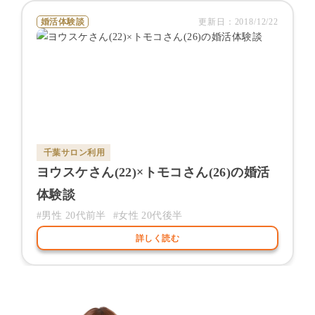
婚活体験談
更新日：
2018/12/22
千葉サロン
利用
ヨウスケ
さん(
22
)×
トモコ
さん(
26
)の婚活
体験談
#男性
20代前半
#女性
20代後半
詳しく読む