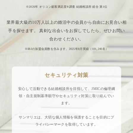
※2026年 オリコン顧客満足度®調査 結婚相談所 総合 第1位
業界最大級の10万人以上の婚活中の会員から自由にお見合い相
手を探せます。 真剣な出会いをお探しでしたら、ぜひお問い
合わせください。
※IBJの加盟会員数を含みます。2025年8月実績（
101,240
名）
セキュリティ対策
安心して活動できる結婚相談所を目指して、JMICの倫理綱
領・自主規制基準順守やセキュリティ対策に取り組んでい
ます。
サンマリエは、大切な個人情報を保護することを目的にプ
ライバシーマークを取得しています。