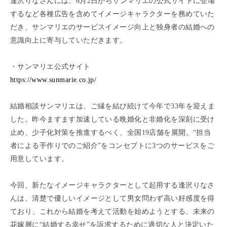
逢沢りなさんには、6月2日からサンマリエの公式サイトに登場
するなど各種広告を含めてイメージキャラクターを務めていた
だき、サンマリエのサービスイメージ向上と独身者の結婚への
意識向上に寄与していただきます。
・サンマリエ公式サイト
https://www.sunmarie.co.jp/
結婚相談サンマリエは、ご縁を結び続けて今年で33年を迎えま
した。昨今ますます加速している晩婚化と非婚化を深刻に受け
止め、少子化対策を推進するべく、全国19店舗を展開。“担当
者による手作りでのご紹介”をコンセプトに3つのサービスをご
用意しています。
今回、新たなイメージキャラクターとして起用する逢沢りなさ
んは、清楚で優しいイメージとして男女問わず高い好感度を得
ており、これから結婚を考えて活動を始めようとする、未来の
花嫁層に“結婚する幸せ”を訴求するために適切な人と決定いた