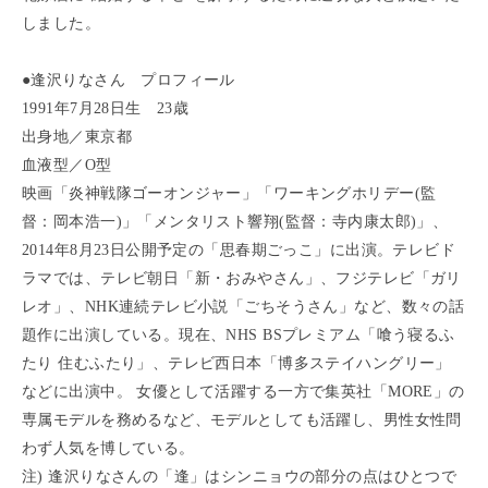
しました。
●逢沢りなさん プロフィール
1991年7月28日生 23歳
出身地／東京都
血液型／O型
映画「炎神戦隊ゴーオンジャー」「ワーキングホリデー(監
督：岡本浩一)」「メンタリスト響翔(監督：寺内康太郎)」、
2014年8月23日公開予定の「思春期ごっこ」に出演。テレビド
ラマでは、テレビ朝日「新・おみやさん」、フジテレビ「ガリ
レオ」、NHK連続テレビ小説「ごちそうさん」など、数々の話
題作に出演している。現在、NHS BSプレミアム「喰う寝るふ
たり 住むふたり」、テレビ西日本「博多ステイハングリー」
などに出演中。 女優として活躍する一方で集英社「MORE」の
専属モデルを務めるなど、モデルとしても活躍し、男性女性問
わず人気を博している。
注) 逢沢りなさんの「逢」はシンニョウの部分の点はひとつで