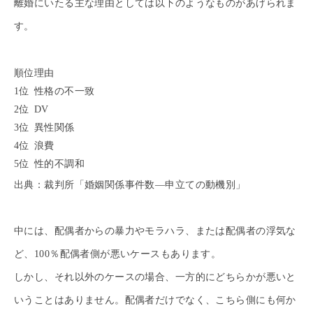
離婚にいたる主な理由としては以下のようなものがあげられま
す。
順位
理由
1位
性格の不一致
2位
DV
3位
異性関係
4位
浪費
5位
性的不調和
出典：裁判所「婚姻関係事件数―申立ての動機別」
中には、配偶者からの暴力やモラハラ、または配偶者の浮気な
ど、100％配偶者側が悪いケースもあります。
しかし、それ以外のケースの場合、一方的にどちらかが悪いと
いうことはありません。配偶者だけでなく、こちら側にも何か