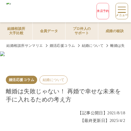
来店予約
メニュー
結婚相談所
プロ仲人の
会員データ
成婚の秘訣
大手比較
サポート
結婚相談所サンマリエ
婚活応援コラム
結婚について
離婚は失敗
婚活応援コラム
結婚について
離婚は失敗じゃない！ 再婚で幸せな未来を
手に入れるための考え方
【記事公開日】
2021/8/18
【最終更新日】
2025/4/2