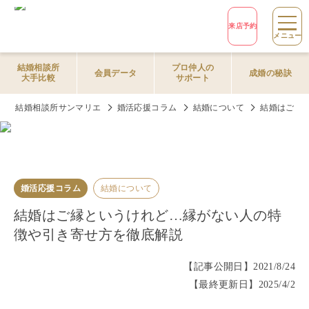
来店予約
メニュー
結婚相談所
プロ仲人の
会員データ
成婚の秘訣
大手比較
サポート
結婚相談所サンマリエ
婚活応援コラム
結婚について
結婚はご縁
婚活応援コラム
結婚について
結婚はご縁というけれど…縁がない人の特
徴や引き寄せ方を徹底解説
【記事公開日】
2021/8/24
【最終更新日】
2025/4/2