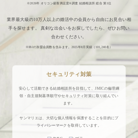
※2026年 オリコン顧客満足度®調査 結婚相談所 総合 第1位
業界最大級の10万人以上の婚活中の会員から自由にお見合い相
手を探せます。 真剣な出会いをお探しでしたら、ぜひお問い
合わせください。
※IBJの加盟会員数を含みます。2025年8月実績（
101,240
名）
セキュリティ対策
安心して活動できる結婚相談所を目指して、JMICの倫理綱
領・自主規制基準順守やセキュリティ対策に取り組んでい
ます。
サンマリエは、大切な個人情報を保護することを目的にプ
ライバシーマークを取得しています。