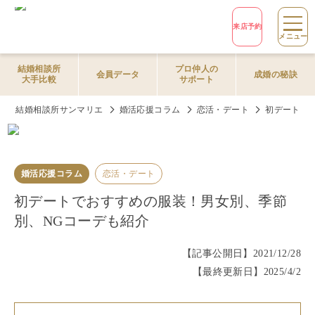
来店予約
メニュー
結婚相談所
プロ仲人の
会員データ
成婚の秘訣
大手比較
サポート
結婚相談所サンマリエ
婚活応援コラム
恋活・デート
初デートで
婚活応援コラム
恋活・デート
初デートでおすすめの服装！男女別、季節
別、NGコーデも紹介
【記事公開日】
2021/12/28
【最終更新日】
2025/4/2