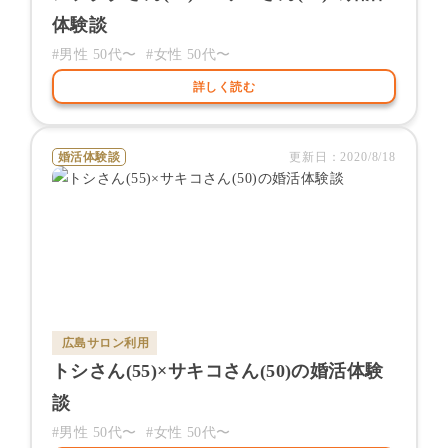
体験談
#男性
50代〜
#女性
50代〜
詳しく読む
婚活体験談
更新日：
2020/8/18
広島サロン
利用
トシ
さん(
55
)×
サキコ
さん(
50
)の婚活体験
談
#男性
50代〜
#女性
50代〜