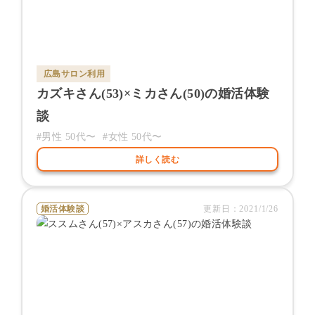
広島サロン
利用
カズキ
さん(
53
)×
ミカ
さん(
50
)の婚活体験
談
#男性
50代〜
#女性
50代〜
詳しく読む
婚活体験談
更新日：
2021/1/26