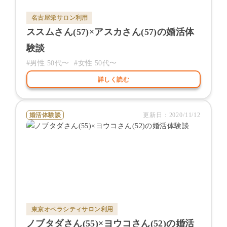
名古屋栄サロン
利用
ススム
さん(
57
)×
アスカ
さん(
57
)の婚活体
験談
#男性
50代〜
#女性
50代〜
詳しく読む
婚活体験談
更新日：
2020/11/12
東京オペラシティサロン
利用
ノブタダ
さん(
55
)×
ヨウコ
さん(
52
)の婚活