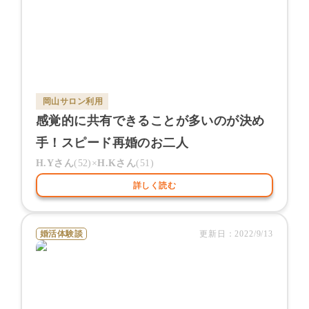
岡山サロン
利用
感覚的に共有できることが多いのが決め
手！スピード再婚のお二人
H.Y
さん
(
52
)×
H.K
さん
(
51
)
詳しく読む
婚活体験談
更新日：
2022/9/13