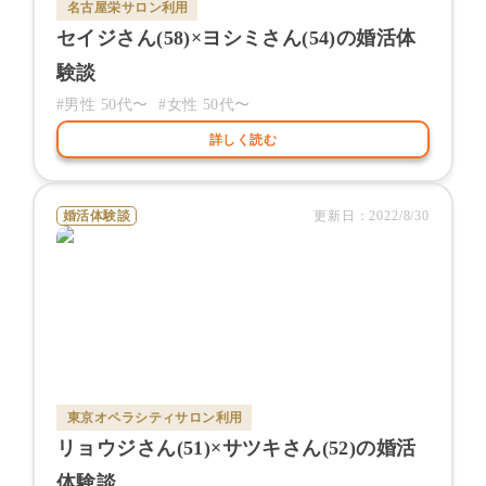
名古屋栄サロン
利用
セイジ
さん(
58
)×
ヨシミ
さん(
54
)の婚活体
験談
#男性
50代〜
#女性
50代〜
詳しく読む
婚活体験談
更新日：
2022/8/30
東京オペラシティサロン
利用
リョウジ
さん(
51
)×
サツキ
さん(
52
)の婚活
体験談