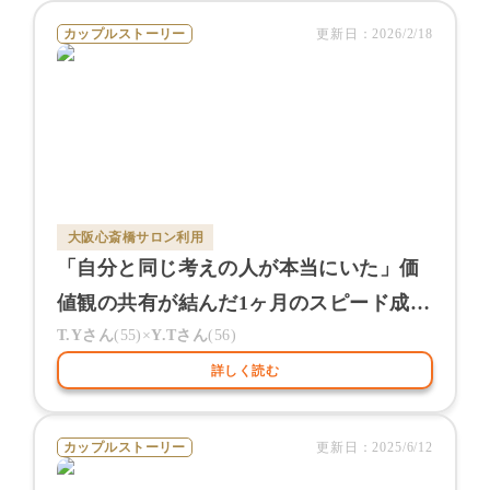
カップルストーリー
更新日：
2026/2/18
大阪心斎橋サロン
利用
「自分と同じ考えの人が本当にいた」価
値観の共有が結んだ1ヶ月のスピード成
婚
T.Y
さん
(
55
)×
Y.T
さん
(
56
)
詳しく読む
カップルストーリー
更新日：
2025/6/12