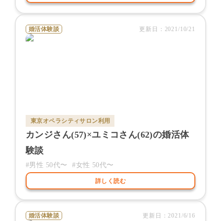
婚活体験談
更新日：
2021/10/21
東京オペラシティサロン
利用
カンジ
さん(
57
)×
ユミコ
さん(
62
)の婚活体
験談
#男性
50代〜
#女性
50代〜
詳しく読む
婚活体験談
更新日：
2021/6/16