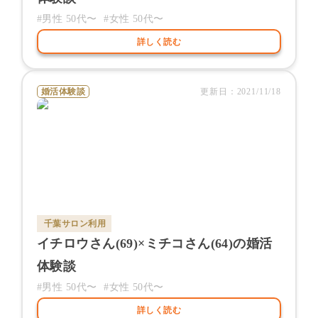
#男性
50代〜
#女性
50代〜
詳しく読む
婚活体験談
更新日：
2021/11/18
千葉サロン
利用
イチロウ
さん(
69
)×
ミチコ
さん(
64
)の婚活
体験談
#男性
50代〜
#女性
50代〜
詳しく読む