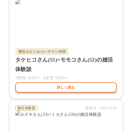
横浜みなとみらいサロン
利用
タケヒコ
さん(
55
)×
モモコ
さん(
52
)の婚活
体験談
#男性
50代〜
#女性
50代〜
詳しく読む
婚活体験談
更新日：
2021/4/28