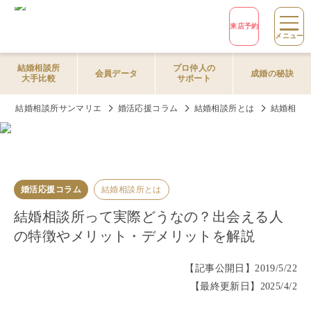
来店予約
メニュー
結婚相談所
プロ仲人の
会員データ
成婚の秘訣
大手比較
サポート
結婚相談所サンマリエ
婚活応援コラム
結婚相談所とは
結婚相談
婚活応援コラム
結婚相談所とは
結婚相談所って実際どうなの？出会える人
の特徴やメリット・デメリットを解説
【記事公開日】
2019/5/22
【最終更新日】
2025/4/2