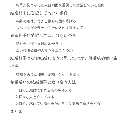
相手が見つかった人は内面を重視して婚活している傾向
結婚相手に妥協してもいい条件
年齢の条件はできる限り範囲を広げる
スペックが条件外でもその人の本質を大切に
結婚相手に妥協してはいけない条件
話し合いができ居心地が良い
互いの価値観や人格を尊重できるか
結婚相手となぜ結婚しようと思ったのか、婚活成功者の生
の声
結婚を決めた理由（成婚アンケートより）
希望通りの結婚相手と巡り合う方法
1.自分が結婚に求めるものを考える
2.様々な人と会ってみる
3.自分が求めている相手がいそうな場所で婚活をする
まとめ