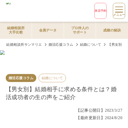
来店予約
メニュー
結婚相談所
プロ仲人の
会員データ
成婚の秘訣
大手比較
サポート
結婚相談所サンマリエ
婚活応援コラム
結婚について
【男女別】
婚活応援コラム
結婚について
【男女別】結婚相手に求める条件とは？婚
活成功者の生の声をご紹介
【記事公開日】
2023/3/27
【最終更新日】
2024/8/20