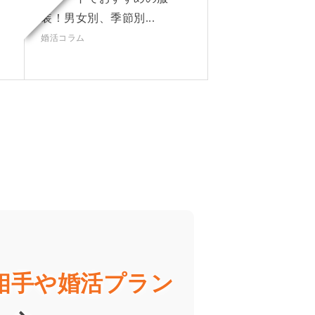
装！男女別、季節別...
婚活コラム
相手や婚活プラン