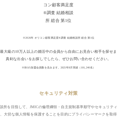
※2026年 オリコン顧客満足度®調査 結婚相談所 総合 第1位
最大級の10万人以上の婚活中の会員から自由にお見合い相手を探せ
真剣な出会いをお探しでしたら、ぜひお問い合わせください。
※IBJの加盟会員数を含みます。2025年8月実績（
101,240
名）
セキュリティ対策
談所を目指して、JMICの倫理綱領・自主規制基準順守やセキュリテ
は、大切な個人情報を保護することを目的にプライバシーマークを取得