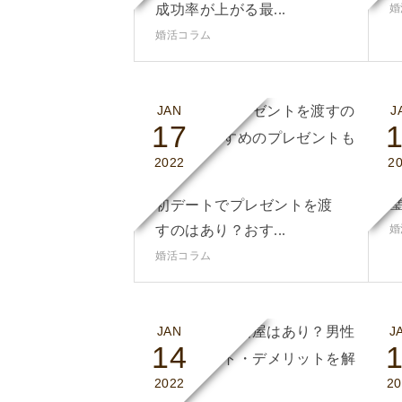
成功率が上がる最...
婚
婚活コラム
JAN
J
17
2022
2
璧
初デートでプレゼントを渡
すのはあり？おす...
婚
婚活コラム
JAN
J
14
1
2022
20