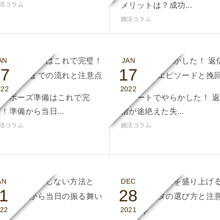
活コラム
メリットは？成功...
婚活コラム
AN
JAN
17
17
022
2022
プロポーズ準備はこれで完
初デートでやらかした！ 
！準備から当日...
信が途絶えた失...
活コラム
婚活コラム
AN
DEC
1
28
22
2021