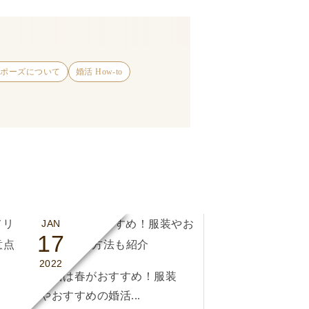
ロポーズについて
婚活 How-to
JAN
17
2022
婚活は春がおすすめ！服装
やおすすめの婚活...