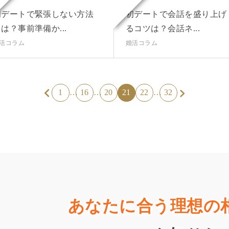
初デートで緊張しない方法
初デートで会話を盛り上げ
は？事前準備か...
るコツは？会話ネ...
活コラム
婚活コラム
1
16
20
21
22
32
…
…
…
あなたに合う
理想の