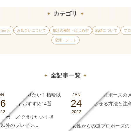
カテゴリ
owTo
お見合いについて
婚活の種類・はじめ方
結婚について
プ
恋活・デート
全記事一覧
AN
JAN
26
24
022
2022
プロポーズで贈りたい！指
以外のプレゼン...
女性からの逆プロポーズの