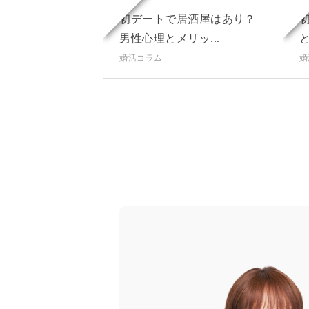
初デートで居酒屋はあり？
男性心理とメリッ...
と
婚活コラム
婚