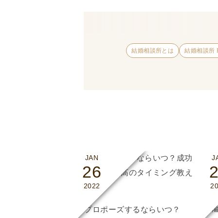
結婚相談所とは
結婚相談所 H
JAN
J
26
2022
2
輪
プロポーズするならいつ？